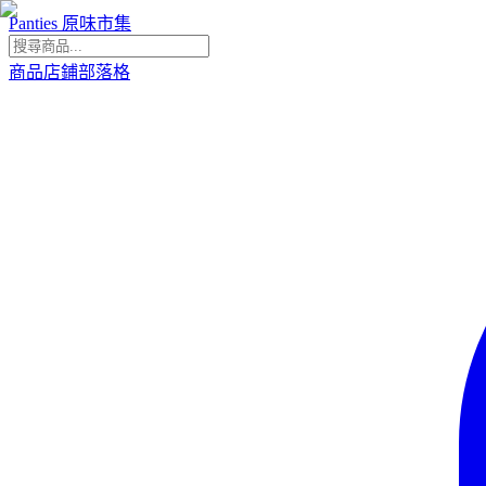
Panties 原味市集
商品
店鋪
部落格