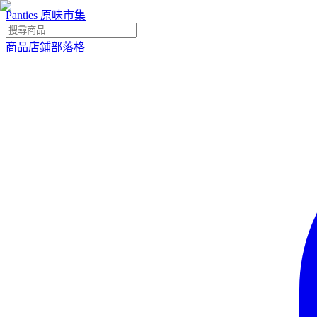
Panties 原味市集
商品
店鋪
部落格