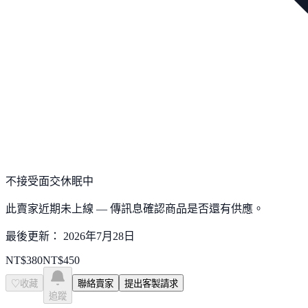
不接受面交
休眠中
此賣家近期未上線 — 傳訊息確認商品是否還有供應。
最後更新：
2026年7月28日
NT$
380
NT$
450
♡
收藏
聯絡賣家
提出客製請求
追蹤