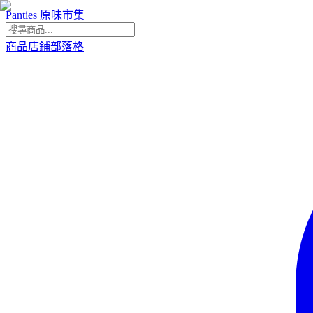
Panties 原味市集
商品
店鋪
部落格