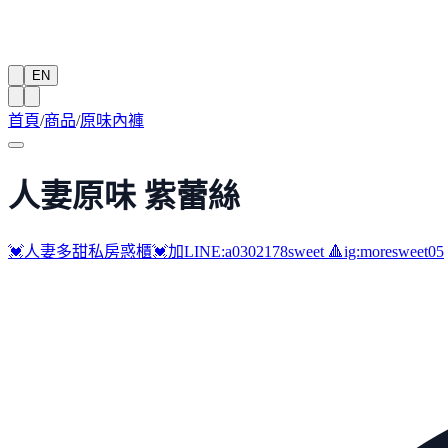
EN
首頁
/
商品
/
原味內褲
人妻原味 紫蕾絲
💓人妻多甜私房惑櫃💓加LINE:a0302178sweet 🔺ig:moresweet05