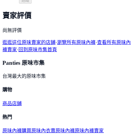
追蹤
賣家評價
尚無評價
逛逛這位原味賣家的店鋪
·
瀏覽所有原味內褲
·
查看所有原味內
褲賣家
·
回到原味市集首頁
Panties 原味市集
台灣最大的原味市集
購物
商品
店鋪
熱門
原味內褲購買
原味內衣
賣原味內褲
原味內褲賣家