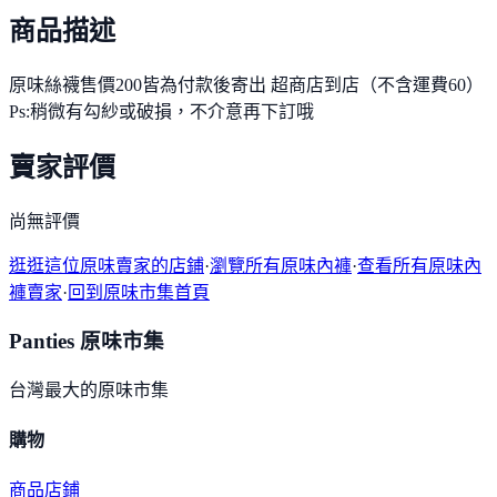
商品描述
原味絲襪售價200皆為付款後寄出 超商店到店（不含運費60）
Ps:稍微有勾紗或破損，不介意再下訂哦
賣家評價
尚無評價
逛逛這位原味賣家的店鋪
·
瀏覽所有原味內褲
·
查看所有原味內
褲賣家
·
回到原味市集首頁
Panties 原味市集
台灣最大的原味市集
購物
商品
店鋪