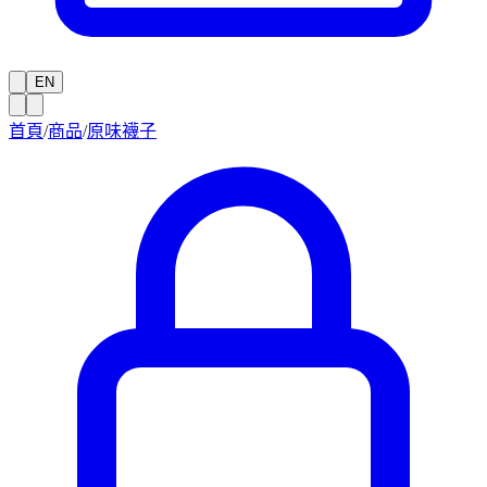
EN
首頁
/
商品
/
原味襪子