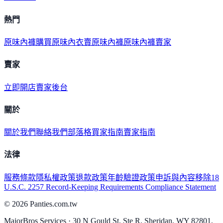
熱門
原味內褲購買
原味內衣
賣原味內褲
原味內褲賣家
賣家
立即開店
賣家後台
關於
關於我們
聯絡我們
部落格
買家指南
賣家指南
法律
服務條款
隱私權政策
退款政策
年齡驗證政策
申訴與內容移除
18
U.S.C. 2257 Record-Keeping Requirements Compliance Statement
©
2026
Panties.com.tw
MajorBros Services · 30 N Gould St, Ste R, Sheridan, WY 82801,