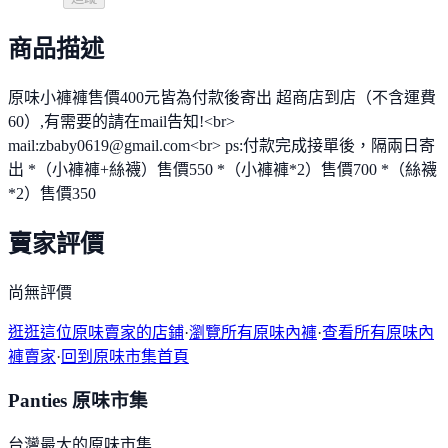
商品描述
原味小褲褲售價400元皆為付款後寄出 超商店到店（不含運費
60）,有需要的請在mail告知!<br>
mail:zbaby0619@gmail.com<br> ps:付款完成接單後，隔兩日寄
出 *（小褲褲+絲襪）售價550 *（小褲褲*2）售價700 *（絲襪
*2）售價350
賣家評價
尚無評價
逛逛這位原味賣家的店鋪
·
瀏覽所有原味內褲
·
查看所有原味內
褲賣家
·
回到原味市集首頁
Panties 原味市集
台灣最大的原味市集