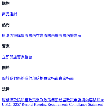
購物
商品
店鋪
熱門
原味內褲購買
原味內衣
賣原味內褲
原味內褲賣家
賣家
立即開店
賣家後台
關於
關於我們
聯絡我們
部落格
買家指南
賣家指南
法律
服務條款
隱私權政策
退款政策
年齡驗證政策
申訴與內容移除
18
U.S.C. 2257 Record-Keeping Requirements Compliance Statement