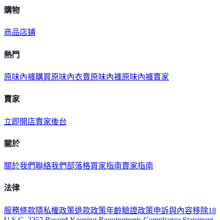
購物
商品
店鋪
熱門
原味內褲購買
原味內衣
賣原味內褲
原味內褲賣家
賣家
立即開店
賣家後台
關於
關於我們
聯絡我們
部落格
買家指南
賣家指南
法律
服務條款
隱私權政策
退款政策
年齡驗證政策
申訴與內容移除
18
U.S.C. 2257 Record-Keeping Requirements Compliance Statement