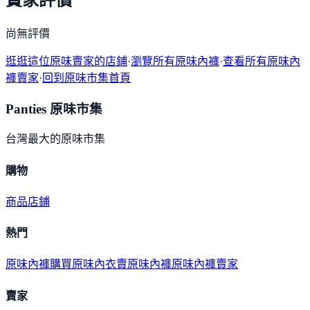
賣家評價
尚無評價
逛逛這位原味賣家的店鋪
·
瀏覽所有原味內褲
·
查看所有原味內
褲賣家
·
回到原味市集首頁
Panties 原味市集
台灣最大的原味市集
購物
商品
店鋪
熱門
原味內褲購買
原味內衣
賣原味內褲
原味內褲賣家
賣家