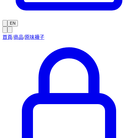
EN
首頁
/
商品
/
原味襪子