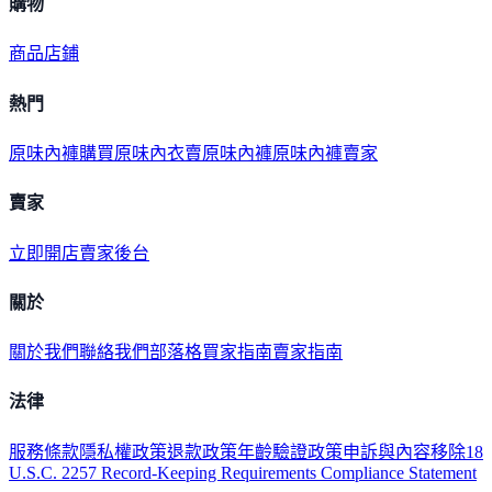
購物
商品
店鋪
熱門
原味內褲購買
原味內衣
賣原味內褲
原味內褲賣家
賣家
立即開店
賣家後台
關於
關於我們
聯絡我們
部落格
買家指南
賣家指南
法律
服務條款
隱私權政策
退款政策
年齡驗證政策
申訴與內容移除
18
U.S.C. 2257 Record-Keeping Requirements Compliance Statement