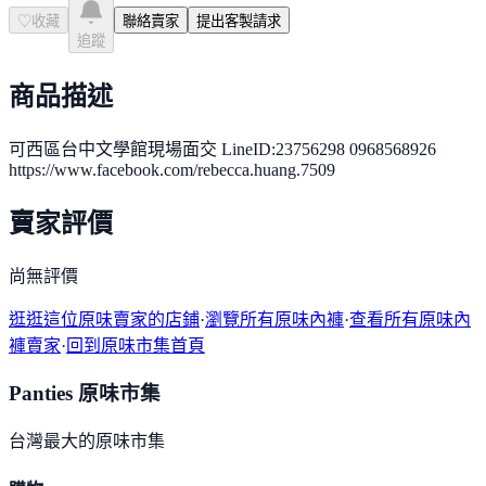
♡
收藏
聯絡賣家
提出客製請求
追蹤
商品描述
可西區台中文學館現場面交 LineID:23756298 0968568926
https://www.facebook.com/rebecca.huang.7509
賣家評價
尚無評價
逛逛這位原味賣家的店鋪
·
瀏覽所有原味內褲
·
查看所有原味內
褲賣家
·
回到原味市集首頁
Panties 原味市集
台灣最大的原味市集